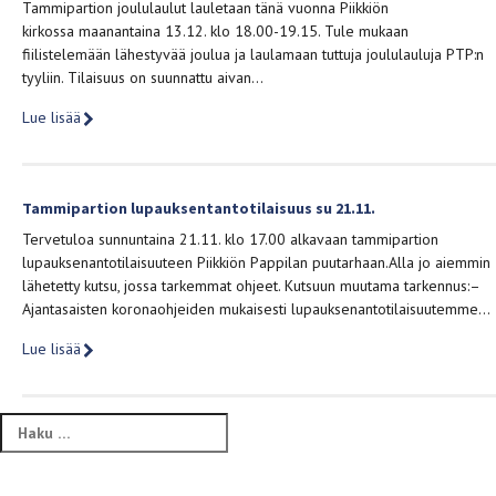
Tammipartion joululaulut lauletaan tänä vuonna Piikkiön
kirkossa maanantaina 13.12. klo 18.00-19.15. Tule mukaan
fiilistelemään lähestyvää joulua ja laulamaan tuttuja joululauluja PTP:n
tyyliin. Tilaisuus on suunnattu aivan…
Lue lisää
Tammipartion lupauksentantotilaisuus su 21.11.
Tervetuloa sunnuntaina 21.11. klo 17.00 alkavaan tammipartion
lupauksenantotilaisuuteen Piikkiön Pappilan puutarhaan.Alla jo aiemmin
lähetetty kutsu, jossa tarkemmat ohjeet. Kutsuun muutama tarkennus:–
Ajantasaisten koronaohjeiden mukaisesti lupauksenantotilaisuutemme…
Lue lisää
Haku: