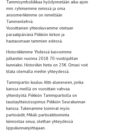
Tammisymboliikkaa hyödynnetään aika-ajoin
mm. ryhmiemme nimissä ja oma
ansiomerkkimme on nimeltään
Tammenlehvä.
Vuosittainen yhteiskuvamme otetaan
paraatipäivänä Piikkiön kirkon ja
hautausmaan tammien edessä.
Historiikkimme Yhdessä kasvoimme
julkaistiin vuonna 2018 70-vuotisjuhlan
kunniaksi. Historiikin hinta on 25€. Omasi voit
tilata olemalla meihin yhteydessä.
Tammipartio kuuluu Altti-alueeseen, jonka
kanssa meillä on vuosittain vahvaa
yhteistyötä. Piikkiön Tammipartiolla on
taustayhteisösopimus Piikkiön Seurakunnan
kanssa. Tukenamme toimivat myös
partioäidit. Mikäli partioäititoiminta
kiinnostaa sinua, olethan yhteydessä
lippukunnanjohtajaan.