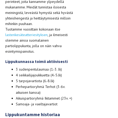
perinteet, joita kannamme ylpeydellä
mukanamme. Meidät tunnistaa iloisesta
meiningistä, leveästä hymystä sekä hyvästä
yhteishengestä ja heittäytymisestä milloin
mihinkin puuhaan.
Tuotamme vuosittain kokonaan itse
lastenkesäteatteriesityksen
, ja ilmeisesti
olemme ainoa suomalainen
partiolippukunta, jolla on näin vahva
esiintymispainotus.
Lippukunnassa toimii aktiivisesti
3 sudenpentulaumaa (1.-3. lk)
4 seikkailijajoukkuetta (4.-5.lk)
5 tarpojavartiota (6.-8.lk)
Perhepartioryhmä Terhot (3-6v.
aikuisen kanssa)
Aikuispartioryhmä Ikitammet (23v. +)
Samoaja- ja vaeltajavartiot
Lippukuntamme historiaa