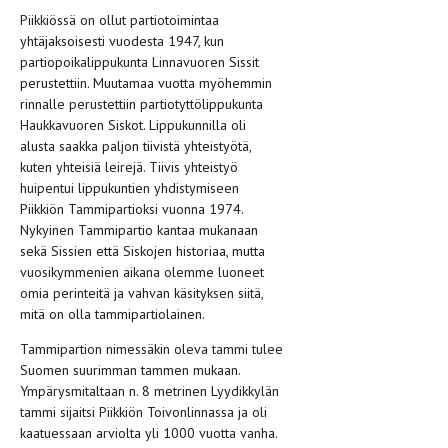
Piikkiössä on ollut partiotoimintaa
yhtäjaksoisesti vuodesta 1947, kun
partiopoikalippukunta Linnavuoren Sissit
perustettiin. Muutamaa vuotta myöhemmin
rinnalle perustettiin partiotyttölippukunta
Haukkavuoren Siskot. Lippukunnilla oli
alusta saakka paljon tiivistä yhteistyötä,
kuten yhteisiä leirejä. Tiivis yhteistyö
huipentui lippukuntien yhdistymiseen
Piikkiön Tammipartioksi vuonna 1974.
Nykyinen Tammipartio kantaa mukanaan
sekä Sissien että Siskojen historiaa, mutta
vuosikymmenien aikana olemme luoneet
omia perinteitä ja vahvan käsityksen siitä,
mitä on olla tammipartiolainen.
Tammipartion nimessäkin oleva tammi tulee
Suomen suurimman tammen mukaan.
Ympärysmitaltaan n. 8 metrinen Lyydikkylän
tammi sijaitsi Piikkiön Toivonlinnassa ja oli
kaatuessaan arviolta yli 1000 vuotta vanha.