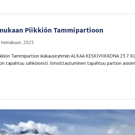
 mukaan Piikkiön Tammipartioon
 heinäkuun, 2025
ikkiön Tammipartion ikäkausiryhmiin ALKAA KESKIVIIKKONA 23.7. K
on tapahtuu sähköisesti. Ilmoittautuminen tapahtuu partion asioi