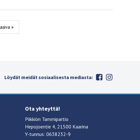
raava »
Löydät meidät sosiaalisesta mediasta:
Ota yhteyttä!
Piikkiön Tammipartio
Hepojoentie 4, 21500 Kaarina
Y-tunnus: 0638232-9