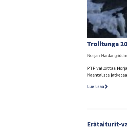
Trolltunga 2
Norjan Hardangriddan
PTP valloittaa Norja
Naantalista jatketaan
Lue lisää
Erätaiturit-v