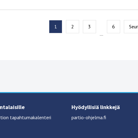
1
2
3
6
Seu
…
talaisille
Hyödyllisiä linkkejä
tion tapahtumakalenteri
partio-ohjelma.fi