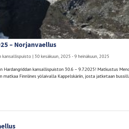
025 – Norjanvaellus
 kansallispuisto
|
30 kesäkuun, 2025 - 9 heinäkuun, 2025
n Hardangriddan kansallispuiston 30.6 – 9.7.2025! Matkustus Meno​ 
 matkaa Finnlines yölaivalla Kappelskäriin, josta jatketaan bussill
aellus