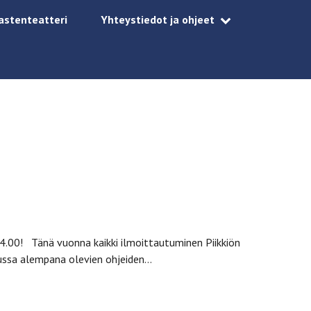
astenteatteri
Yhteystiedot ja ohjeet
.00! Tänä vuonna kaikki ilmoittautuminen Piikkiön
lussa alempana olevien ohjeiden…