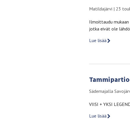
Matildajärvi
|
23 tou
Ilmoittaudu mukaan Erä
jotka eivät ole lähdö
Lue lisää
Tammipartion
Sädemajalla Savojär
VIISI + YKSI LEGENDAA
Lue lisää