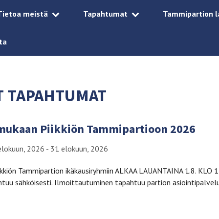
Tietoa meistä
Tapahtumat
Tammipartion l
ta
 TAPAHTUMAT
 mukaan Piikkiön Tammipartioon 2026
elokuun, 2026 - 31 elokuun, 2026
ikkiön Tammipartion ikäkausiryhmiin ALKAA LAUANTAINA 1.8. KLO 14
uu sähköisesti. Ilmoittautuminen tapahtuu partion asiointipalve