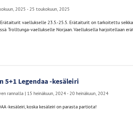
kokuun, 2025 - 25 toukokuun, 2025
taiturit vaellukselle 23.5.-25.5. Erätaiturit on tarkoitettu seikkailijo
ssä Trolltunga-vaellukselle Norjaan. Vaelluksella harjoitellaan erä
 5+1 Legendaa -kesäleiri
ven rannalla
|
15 heinäkuun, 2024 - 20 heinäkuun, 2024
 -kesäleiri, koska kesäleiri on parasta partiota!