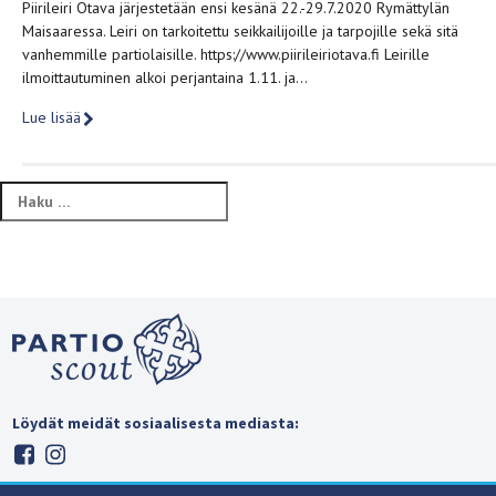
Piirileiri Otava järjestetään ensi kesänä 22.-29.7.2020 Rymättylän
Maisaaressa. Leiri on tarkoitettu seikkailijoille ja tarpojille sekä sitä
vanhemmille partiolaisille. https://www.piirileiriotava.fi Leirille
ilmoittautuminen alkoi perjantaina 1.11. ja…
Lue lisää
Haku:
Löydät meidät sosiaalisesta mediasta: