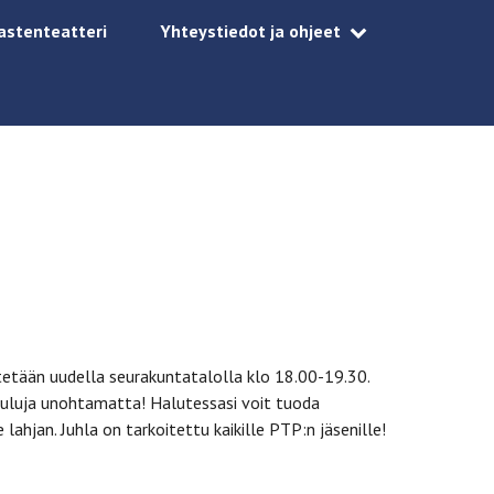
astenteatteri
Yhteystiedot ja ohjeet
tetään uudella seurakuntatalolla klo 18.00-19.30.
lauluja unohtamatta! Halutessasi voit tuoda
lahjan. Juhla on tarkoitettu kaikille PTP:n jäsenille!