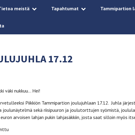
Tietoa meistä
Tapahtumat
Tammipartion l
ta
ULUJUHLA 17.12
ki väki nukkuu… Hei!
vetulleeksi Piikkiön Tammipartion joulujuhlaan 17.12. Juhla järjes
 joulunäytelmä sekä riisipuuron ja joulutorttujen syömistä, joulu
on arvoisen lahjan pukin lahjasäkkiin, josta saat silloin myös itse 
onttu