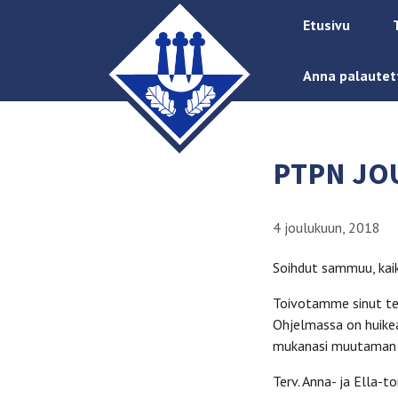
Etusivu
Anna palautet
PTPN JO
4 joulukuun, 2018
Soihdut sammuu, kaik
Toivotamme sinut ter
Ohjelmassa on huikea
mukanasi muutaman eur
Terv. Anna- ja Ella-t