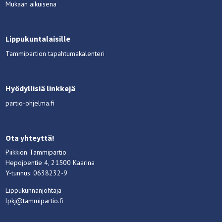
Mukaan aikuisena
Lippukuntalaisille
Tammipartion tapahtumakalenteri
Hyödyllisiä linkkejä
partio-ohjelma.fi
Ota yhteyttä!
Piikkiön Tammipartio
Hepojoentie 4, 21500 Kaarina
Y-tunnus: 0638232-9
Lippukunnanjohtaja
lpkj@tammipartio.fi