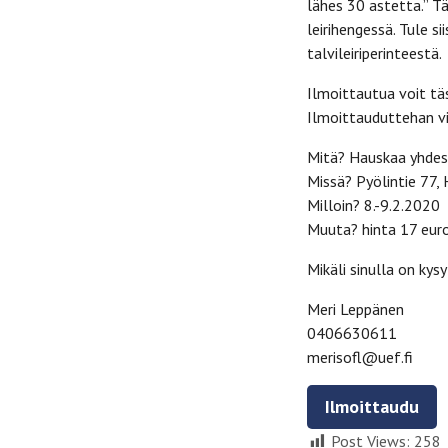
lähes 30 astetta.” T
leirihengessä. Tule 
talvileiriperinteestä.
Ilmoittautua voit tä
Ilmoittauduttehan vii
Mitä? Hauskaa yhdess
Missä? Pyölintie 77, 
Milloin? 8.-9.2.2020
Muuta? hinta 17 eur
Mikäli sinulla on kys
Meri Leppänen
0406630611
merisofl@uef.fi
Ilmoittaudu
Post Views:
258