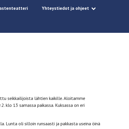
astenteatteri
Yhteystiedot ja ohjeet
ttu seikkailijoista lähtien kaikille. Aloitamme
.2. klo 13 samassa paikassa. Kuksassa on eri
a. Lunta oli silloin runsaasti ja pakkasta useina öinä