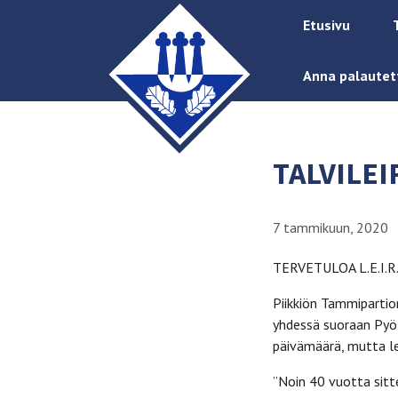
Etusivu
Anna palautet
TALVILEIR
7 tammikuun, 2020
TERVETULOA L.E.I.R.
Piikkiön Tammipartion
yhdessä suoraan Pyöl
päivämäärä, mutta lei
”Noin 40 vuotta sitte