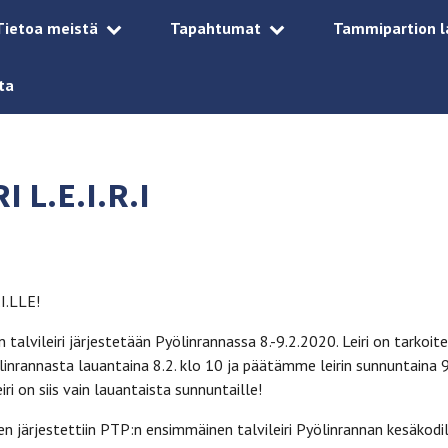
Tietoa meistä
Tapahtumat
Tammipartion l
ta
I L.E.I.R.I
I.LLE!
 talvileiri järjestetään Pyölinrannassa 8.-9.2.2020. Leiri on tarkoite
inrannasta lauantaina 8.2. klo 10 ja päätämme leirin sunnuntaina 9
ri on siis vain lauantaista sunnuntaille!
n järjestettiin PTP:n ensimmäinen talvileiri Pyölinrannan kesäkodill