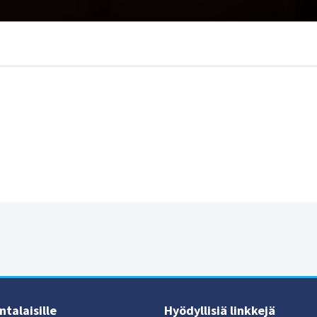
talaisille
Hyödyllisiä linkkejä