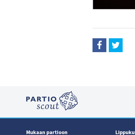
Mukaan partioon
Lippukun