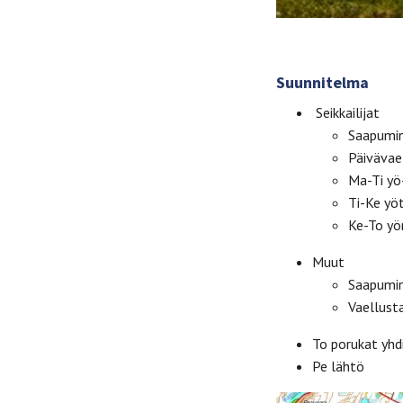
Suunnitelma
Seikkailijat
Saapumin
Päivävae
Ma-Ti yö
Ti-Ke yö
Ke-To yön
Muut
Saapumine
Vaellust
To porukat yhd
Pe lähtö