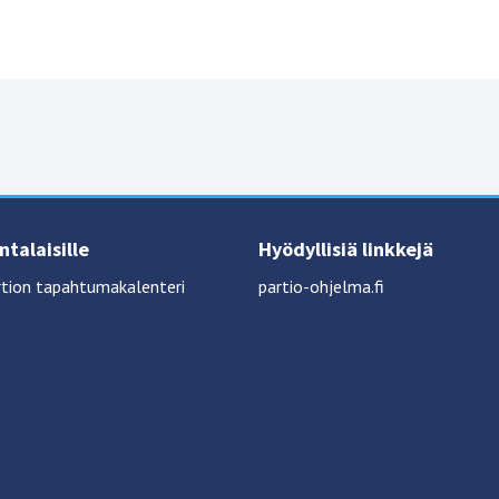
talaisille
Hyödyllisiä linkkejä
tion tapahtumakalenteri
partio-ohjelma.fi