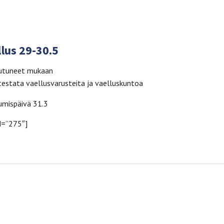
lus 29-30.5
autuneet mukaan
testata vaellusvarusteita ja vaelluskuntoa
umispäivä 31.3
d=”275″]