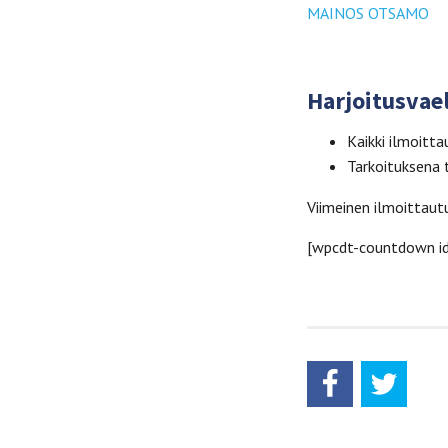
MAINOS OTSAMO
Harjoitusvael
Kaikki ilmoitt
Tarkoituksena 
Viimeinen ilmoittaut
[wpcdt-countdown i