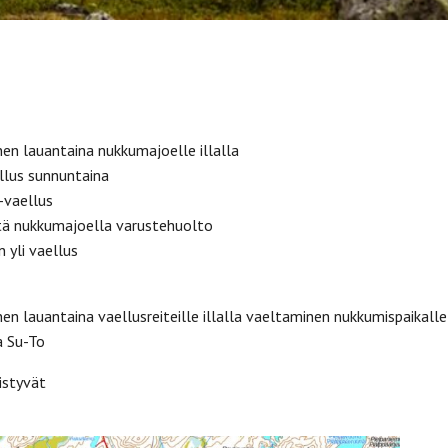
en lauantaina nukkumajoelle illalla
llus sunnuntaina
-vaellus
tä nukkumajoella varustehuolto
 yli vaellus
n lauantaina vaellusreiteille illalla vaeltaminen nukkumispaikalle
a Su-To
istyvät