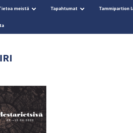
Tietoa meistä
Tapahtumat
Tammipartion l
ta
IRI