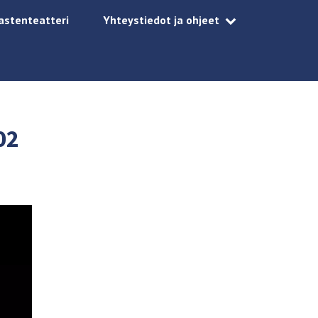
astenteatteri
Yhteystiedot ja ohjeet
02