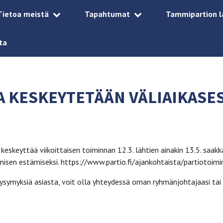
Tietoa meistä
Tapahtumat
Tammipartion l
ta
A KESKEYTETÄÄN VÄLIAIKASES
keskeyttää viikoittaisen toiminnan 12.3. lähtien ainakin 13.5. saa
misen estämiseksi. https://www.partio.fi/ajankohtaista/partiotoimi
 kysymyksiä asiasta, voit olla yhteydessä oman ryhmänjohtajaasi ta