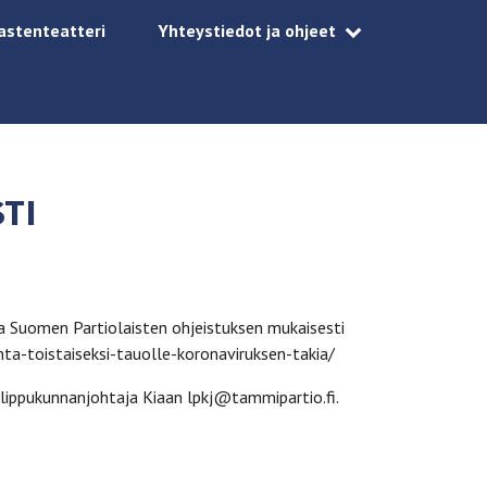
astenteatteri
Yhteystiedot ja ohjeet
TI
kka Suomen Partiolaisten ohjeistuksen mukaisesti
nta-toistaiseksi-tauolle-koronaviruksen-takia/
i lippukunnanjohtaja Kiaan lpkj@tammipartio.fi.