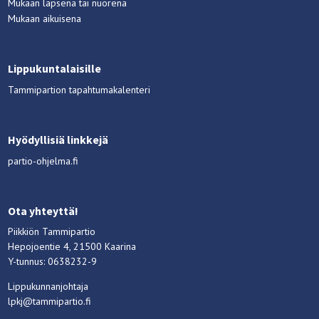
Mukaan lapsena tai nuorena
Mukaan aikuisena
Lippukuntalaisille
Tammipartion tapahtumakalenteri
Hyödyllisiä linkkejä
partio-ohjelma.fi
Ota yhteyttä!
Piikkiön Tammipartio
Hepojoentie 4, 21500 Kaarina
Y-tunnus: 0638232-9
Lippukunnanjohtaja
lpkj@tammipartio.fi