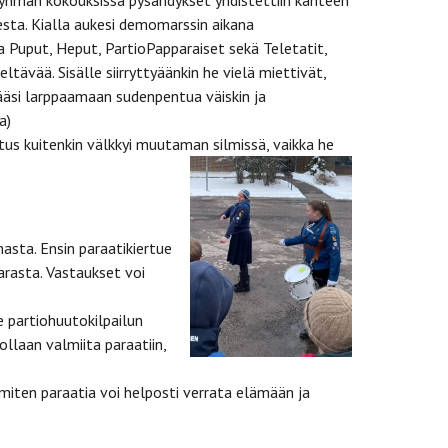
n ryhmän kokouksissa pysähdykset yhdistettiin kahteen
esta. Kialla aukesi demomarssin aikana
Puput, Heput, PartioPapparaiset sekä Teletatit,
tävää. Sisälle siirryttyäänkin he vielä miettivät,
ääsi larppaamaan sudenpentua väiskin ja
a)
ostus kuitenkin välkkyi muutaman silmissä, vaikka he
sta. Ensin paraatikiertue
parasta. Vastaukset voi
 partiohuutokilpailun
llaan valmiita paraatiin,
, miten paraatia voi helposti verrata elämään ja