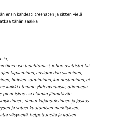
n ensin kahdesti treenaten ja sitten vielä
 matkaa tähän saakka.
sia,
simmäinen
iso tapahtumasi, johon osallistut tai
ttujen tapaaminen, ansiomerkin saaminen,
minen,
huivien solmiminen, kannustaminen, ei
sa me kaikki olemme yhdenvertaisia, olimmepa
le
pienoiskoossa elämän jännittävän
tymyksineen, riemunkiljahduksineen ja joskus
eyden ja
yhteenkuulumisen merkityksen.
lla väsyneitä, helpottuneita ja iloisen