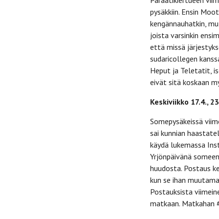
Paraatikiertueen viim
pysäkkiin. Ensin Moot
kengännauhatkin, mut
joista varsinkin ensi
että missä järjestyk
sudaricollegen kanssa
Heput ja Teletatit, i
eivät sitä koskaan m
Keskiviikko 17.4., 23
Somepysäkeissä viime
sai kunnian haastatel
käydä lukemassa Ins
Yrjönpäivänä someen
huudosta. Postaus ke
kun se ihan muutaman
Postauksista viimeine
matkaan. Matkahan #p