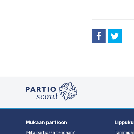
Mukaan partioon
Lippukun
Mitä partiossa tehdään?
Tammipar