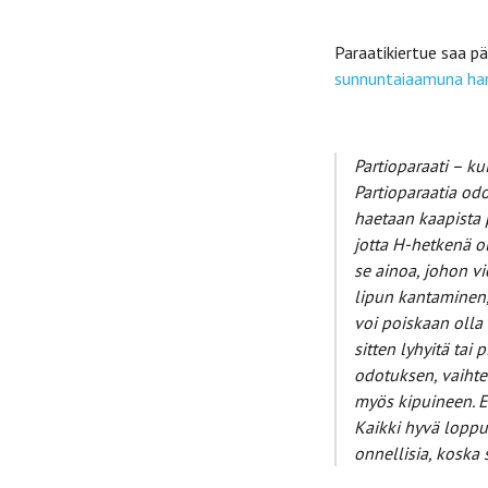
Paraatikiertue saa pä
sunnuntaiaamuna har
Partioparaati – ku
Partioparaatia odo
haetaan kaapista 
jotta H-hetkenä o
se ainoa, johon vi
lipun
kantaminen,
voi poiskaan olla
sitten
lyhyitä tai 
odotuksen, vaihte
myös
kipuineen. 
Kaikki hyvä loppu
onnellisia, koska