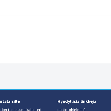
talaisille
Hyödyllisiä linkkejä
tion tapahtumakalenteri
partio-ohjelma.fi