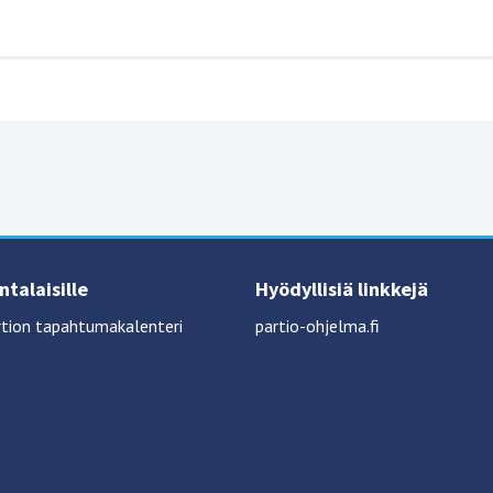
talaisille
Hyödyllisiä linkkejä
tion tapahtumakalenteri
partio-ohjelma.fi