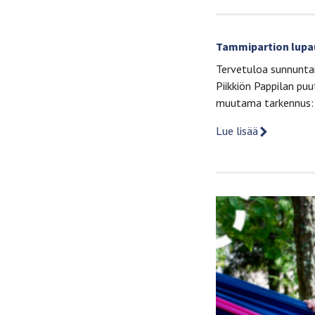
Tammipartion lupau
Tervetuloa sunnuntai
Piikkiön Pappilan pu
muutama tarkennus:–
Lue lisää