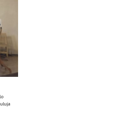
lo
uluja