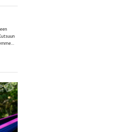
teen
 Kutsuun
utemme…