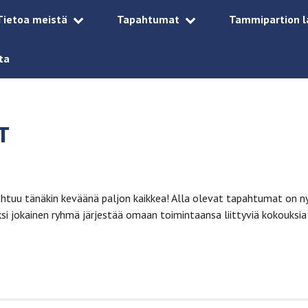
Tietoa meistä
Tapahtumat
Tammipartion l
ta
T
tuu tänäkin keväänä paljon kaikkea! Alla olevat tapahtumat on ny
ksi jokainen ryhmä järjestää omaan toimintaansa liittyviä kokouksia