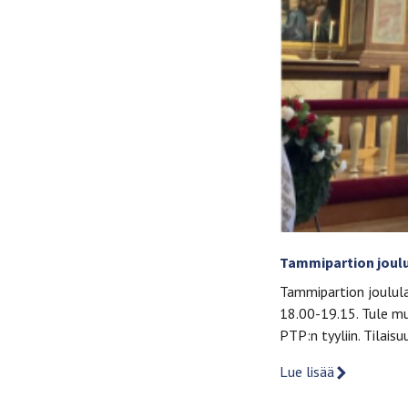
Tammipartion joulu
Tammipartion joulula
18.00-19.15. Tule mu
PTP:n tyyliin. Tilais
Lue lisää