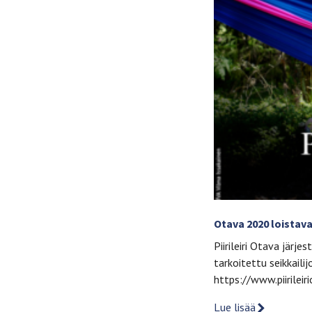
Otava 2020 loistava
Piirileiri Otava järj
tarkoitettu seikkailij
https://www.piirileiri
Lue lisää