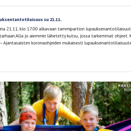
ksentantotilaisuus su 21.11.
na 21.11. klo 17.00 alkavaan tammipartion lupauksenantotilaisuu
utarhaan.Alla jo aiemmin lähetetty kutsu, jossa tarkemmat ohjeet.
 Ajantasaisten koronaohjeiden mukaisesti lupauksenantotilaisu