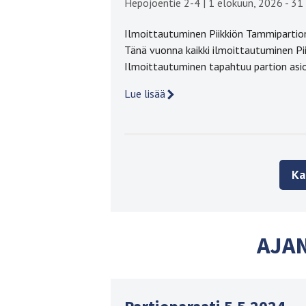
Hepojoentie 2-4
|
1 elokuun, 2026 - 31
Ilmoittautuminen Piikkiön Tammiparti
Tänä vuonna kaikki ilmoittautuminen Pi
Ilmoittautuminen tapahtuu partion asi
Lue lisää
Ka
AJA