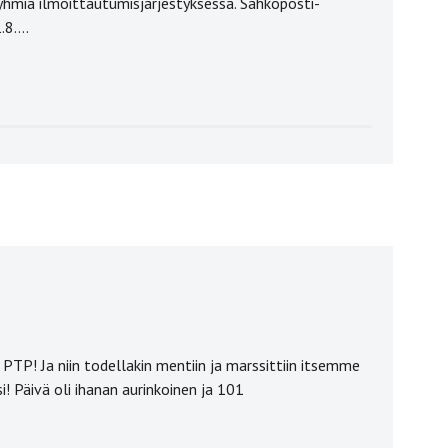
miä ilmoittautumisjärjestyksessä. Sähköposti-
.8….
 PTP! Ja niin todellakin mentiin ja marssittiin itsemme
si! Päivä oli ihanan aurinkoinen ja 101