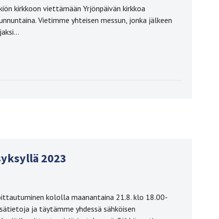
kiön kirkkoon viettämään Yrjönpäivän kirkkoa
sunnuntaina. Vietimme yhteisen messun, jonka jälkeen
ajaksi…
yksyllä 2023
oittautuminen kololla maanantaina 21.8. klo 18.00-
lisätietoja ja täytämme yhdessä sähköisen