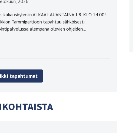
 elokuun, 2026
on ikäkausiryhmiin ALKAA LAUANTAINA 1.8. KLO 14.00!
ikkiön Tammipartioon tapahtuu sähköisesti.
ointipalvelussa alempana olevien ohjeiden…
ikki tapahtumat
NKOHTAISTA