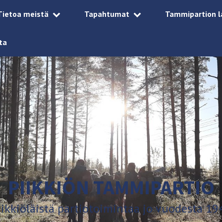
Tietoa meistä
Tapahtumat
Tammipartion l
ta
PIIKKIÖN TAMMIPARTIO
iikkiöläistä partiotoimintaa jo vuodesta 19