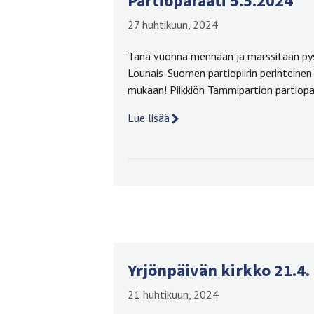
Partioparaati 5.5.2024
27 huhtikuun, 2024
Tänä vuonna mennään ja marssitaan pyst
Lounais-Suomen partiopiirin perinteinen
mukaan! Piikkiön Tammipartion partiopa
Lue lisää
Yrjönpäivän kirkko 21.4.
21 huhtikuun, 2024