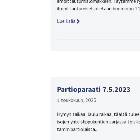
ilmoittautumislomakkeen. Täytämme ryh
ilmoittautumiset otetaan huomioon 21
Lue lisää
Partioparaati 7.5.2023
1 toukokuun, 2023
Hymyn taikaa, laulu raikaa, täältä tulee
isojen yhteislippukuntien sarjassa toisik
tammipartiolaista…