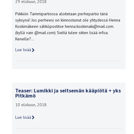
29 elokuun, 2018
Piikkiön Tammipartiossa aloitetaan perhepartio tänä
syksynä! Jos perheesi on kiinnostunut ole yhtydessä Henna
Koskimäkeen sähköpostitse henna.koskimaki@mail.com.
(kyllä vain @mail.com) Sieltä tulee sitten lisää infoa.
Kenelle?…
Lue lisää
Teaser: Lumikki ja seitsemän kääpiötä + yks
Pitkämö
10 elokuun, 2018
Lue lisää