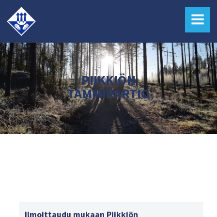
MENU
PIIKKIÖN
TAMMIPARTIO
Ilmoittaudu mukaan Piikkiön