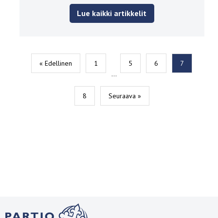
Lue kaikki artikkelit
« Edellinen
1
5
6
7
…
8
Seuraava »